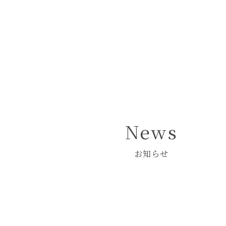
Pâtisserie Crochet
― パティスリー クロシェ ―
News
お知らせ