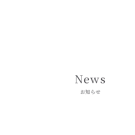
Pâtisserie Crochet
― パティスリー クロシェ ―
News
お知らせ